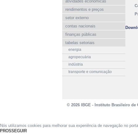
atividades econômicas
C
rendimentos e preços
P
setor externo
contas nacionais
Downl
finanças públicas
tabelas setoriais
energia
agropecuária
indústria
transporte e comunicação
© 2026 IBGE - Instituto Brasileiro de 
Nós utilizamos cookies para melhorar sua experiência de navegação no port
PROSSEGUIR