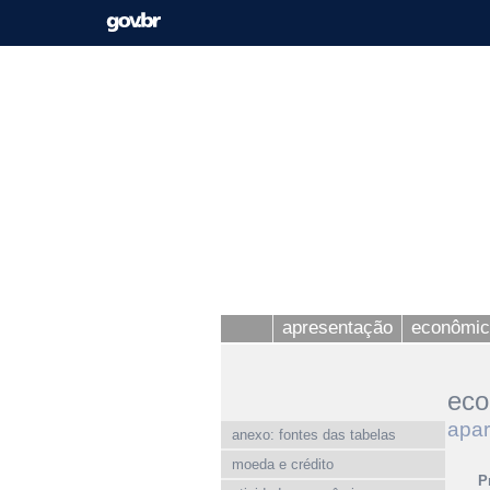
apresentação
econômic
eco
apar
anexo: fontes das tabelas
moeda e crédito
P