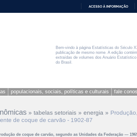
ACESSO À INFORMAÇÃO
IR
PARA
O
CONTEÚDO
Bem-vindo à página Estatísticas do Século X
publicação de mesmo nome. A edição contém
extraídas de volumes dos Anuário Estatístico 
do Brasil.
as
populacionais, sociais, políticas e culturais
fale cono
nômicas
»
tabelas setoriais
»
energia
»
Produção,
ente de coque de carvão - 1902-87
rodução de coque de carvão, segundo as Unidades da Federação — 196