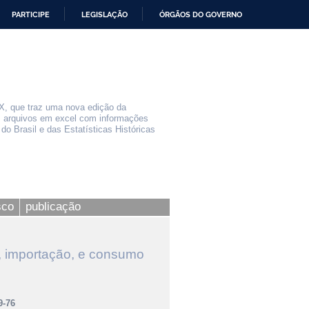
PARTICIPE
LEGISLAÇÃO
ÓRGÃOS DO GOVERNO
X, que traz uma nova edição da
 arquivos em excel com informações
do Brasil e das Estatísticas Históricas
sco
publicação
 importação, e consumo
9-76