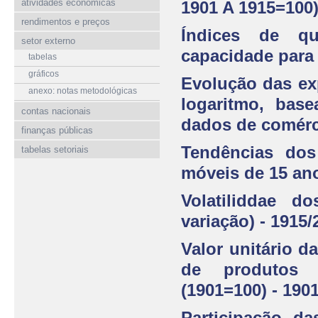
atividades econômicas
1901 A 1915=100)
rendimentos e preços
Índices de qu
setor externo
capacidade para 
tabelas
gráficos
Evolução das ex
anexo: notas metodológicas
logaritmo, bas
contas nacionais
dados de comérc
finanças públicas
Tendências dos
tabelas setoriais
móveis de 15 ano
Volatiliddae d
variação) - 1915/
Valor unitário d
de produtos 
(1901=100) - 190
Participação da