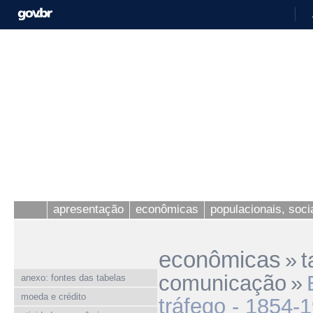
apresentação
econômicas
populacionais, socia
econômicas
»
t
comunicação
»
anexo: fontes das tabelas
moeda e crédito
tráfego - 1854-