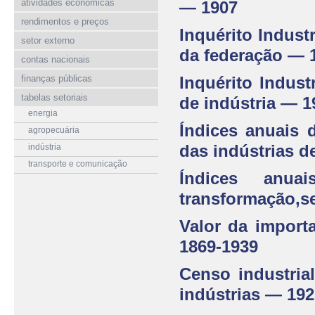
atividades econômicas
— 1907
rendimentos e preços
Inquérito Indust
setor externo
da federação — 
contas nacionais
finanças públicas
Inquérito Indus
tabelas setoriais
de indústria — 1
energia
Índices anuais 
agropecuária
das indústrias d
indústria
transporte e comunicação
Índices anua
transformação,s
Valor da import
1869-1939
Censo industria
indústrias — 192