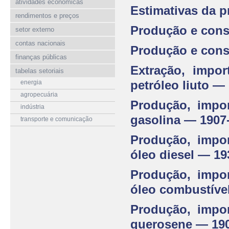
atividades econômicas
Estimativas da p
rendimentos e preços
Produção e cons
setor externo
contas nacionais
Produção e cons
finanças públicas
Extração, impo
tabelas setoriais
petróleo liuto —
energia
agropecuária
Produção, impo
indústria
gasolina — 1907
transporte e comunicação
Produção, impo
óleo diesel — 19
Produção, impo
óleo combustíve
Produção, impo
querosene — 19